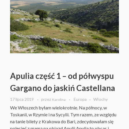
Wielka Brytania
Kenia
Australia
Włochy
O mnie
Apulia część 1 – od półwyspu
Gargano do jaskiń Castellana
17 lipca 2019
przez
Europa
Włochy
Karolina
We Włoszech byłam wielokrotnie. Na północy, w
Toskanii, w Rzymie i na Sycylii. Tym razem, ze względu
na tanie bilety z Krakowa do Bari, zdecydowałam się
polecieć z mamą na objazd Apulii.Apulia to obcas i