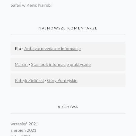
Safari w Kenii: Nairobi
NAJNOWSZE KOMENTARZE
Ela
-
Antalya: przydatne informacje
Marcin
-
Stambuł: informacje praktyczne
Patryk Zieliński
-
Góry Pontyjskie
ARCHIWA
wrzesień 2021
sierpień 2021