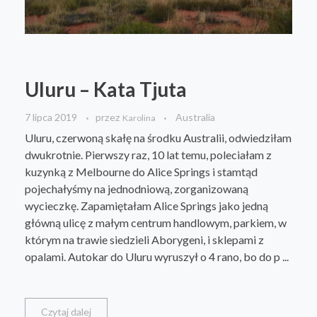
Uluru – Kata Tjuta
7 lipca 2019
przez
Australia
Karolina
Uluru, czerwoną skałę na środku Australii, odwiedziłam
dwukrotnie. Pierwszy raz, 10 lat temu, poleciałam z
kuzynką z Melbourne do Alice Springs i stamtąd
pojechałyśmy na jednodniową, zorganizowaną
wycieczkę. Zapamiętałam Alice Springs jako jedną
główną ulicę z małym centrum handlowym, parkiem, w
którym na trawie siedzieli Aborygeni, i sklepami z
opalami. Autokar do Uluru wyruszył o 4 rano, bo do p ...
Czytaj dalej